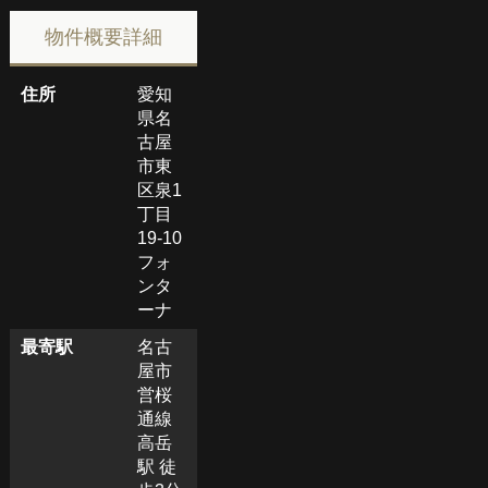
物件概要詳細
住所
愛知
県名
古屋
市東
区泉1
丁目
19-10
フォ
ンタ
ーナ
最寄駅
名古
屋市
営桜
通線
高岳
駅 徒