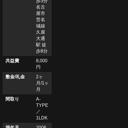
歩3分
名古
屋市
営名
城線
久屋
大通
駅 徒
歩8分
共益費
8,000
円
敷金/礼金
2ヶ
月/1ヶ
月
間取り
A-
TYPE
／
1LDK
築年月
2006