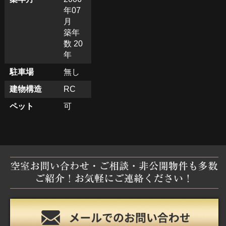
年07
月
築年
数 20
年
駐車場
無し
建物構造
RC
ペット
可