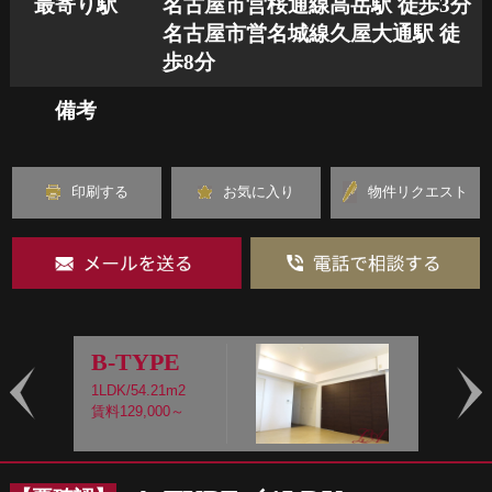
最寄り駅
名古屋市営桜通線高岳駅 徒歩3分
名古屋市営名城線久屋大通駅 徒
歩8分
備考
印刷する
お気に入り
物件リクエスト
B-TYPE
1LDK/54.21m2
1
賃料129,000～
賃
Prev
Nex