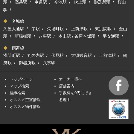
駅
/
高岳駅
/
車道駅
/
今池駅
/
吹上駅
/
御器所駅
/
桜山
駅
/
◆
名城線
久屋大通駅
/
栄駅
/
矢場町駅
/
上前津駅
/
東別院駅
/
金山
駅
/
新瑞橋駅
/
八事駅
/
本山駅
/
茶屋ヶ坂駅
/
平安通駅
/
◆
鶴舞線
浅間町駅
/
丸の内駅
/
伏見駅
/
大須観音駅
/
上前津駅
/
鶴
舞駅
/
御器所駅
/
八事駅
トップページ
オーナー様へ
マップ検索
店舗案内
路線検索
手数料を0円にでき
オススメ空室情報
る理由
オススメ物件情報