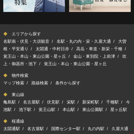
◆
エリアから探す
名駅南・伏見・大須観音
/
名駅・丸の内・栄・久屋大通
/
大曽
根・平安通り
/
太閤通・中村日赤
/
高岳・車道・新栄・千種
/
覚王山・本山・東山公園・星ヶ丘
/
金山・東別院・上前津
/
吹
上・御器所・池下
/
覚王山・本山・東山公園・星ヶ丘
◆
物件検索
マップ検索
/
路線検索
/
条件から探す
◆
東山線
亀島駅
/
名古屋駅
/
伏見駅
/
栄駅
/
新栄町駅
/
千種駅
/
今
池駅
/
池下駅
/
覚王山駅
/
本山駅
/
東山公園駅
/
星ヶ丘駅
◆
桜通線
太閤通駅
/
名古屋駅
/
国際センター駅
/
丸の内駅
/
久屋大通