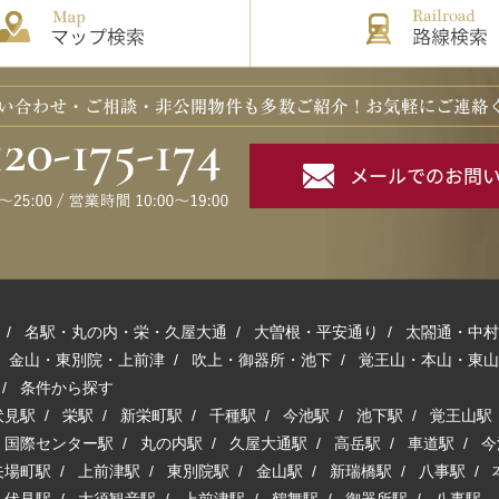
/
名駅・丸の内・栄・久屋大通
/
大曽根・平安通り
/
太閤通・中村
/
金山・東別院・上前津
/
吹上・御器所・池下
/
覚王山・本山・東山
/
条件から探す
伏見駅
/
栄駅
/
新栄町駅
/
千種駅
/
今池駅
/
池下駅
/
覚王山駅
/
国際センター駅
/
丸の内駅
/
久屋大通駅
/
高岳駅
/
車道駅
/
今
矢場町駅
/
上前津駅
/
東別院駅
/
金山駅
/
新瑞橋駅
/
八事駅
/
/
伏見駅
/
大須観音駅
/
上前津駅
/
鶴舞駅
/
御器所駅
/
八事駅