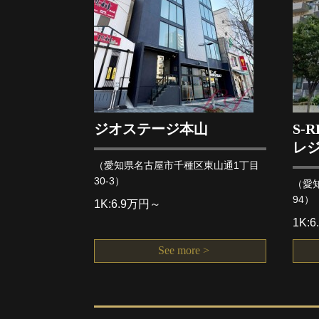
ジオステージ本山
S-
レ
（愛知県名古屋市千種区東山通1丁目
30-3）
（愛
94）
1K:6.9万円～
1K:
See more >