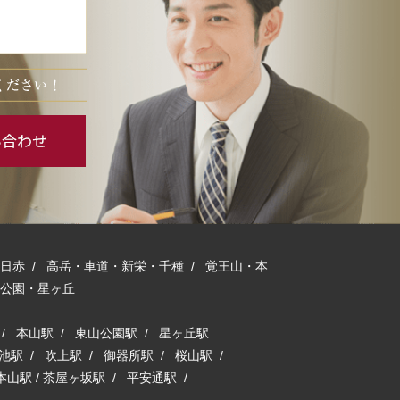
日赤
/
高岳・車道・新栄・千種
/
覚王山・本
公園・星ヶ丘
/
本山駅
/
東山公園駅
/
星ヶ丘駅
池駅
/
吹上駅
/
御器所駅
/
桜山駅
/
本山駅
/
茶屋ヶ坂駅
/
平安通駅
/