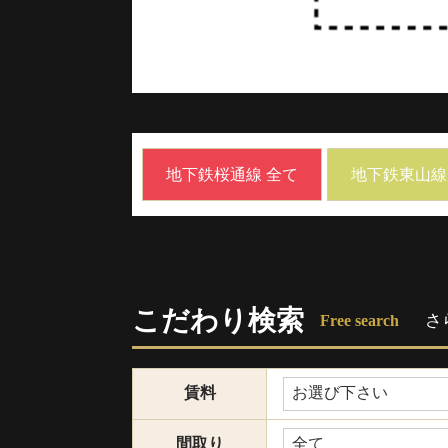
地下鉄桜通線 全て
地下鉄東山線
こだわり検索
さ
Free search
賃料
間取り