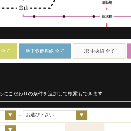
 全て
地下鉄鶴舞線 全て
JR 中央線 全て
らにこだわりの条件を追加して検索もできます
～