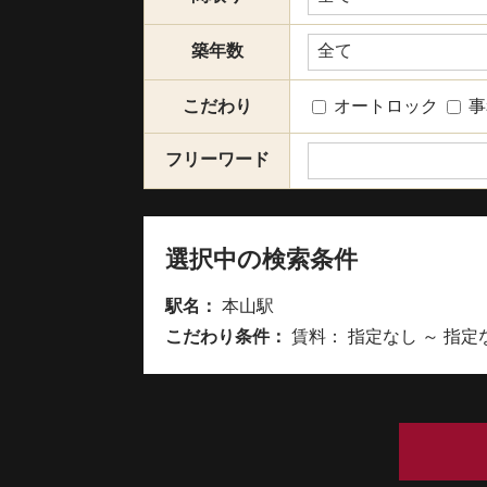
築年数
こだわり
オートロック
事
フリーワード
選択中の検索条件
駅名：
本山駅
こだわり条件：
賃料： 指定なし ～ 指