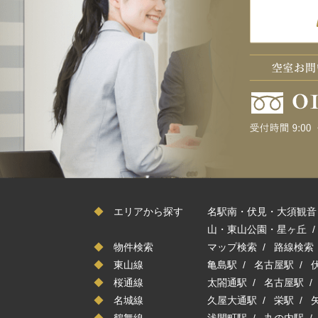
◆
エリアから探す
名駅南・伏見・大須観音
山・東山公園・星ヶ丘
◆
物件検索
マップ検索
/
路線検索
◆
東山線
亀島駅
/
名古屋駅
/
◆
桜通線
太閤通駅
/
名古屋駅
◆
名城線
久屋大通駅
/
栄駅
/
◆
鶴舞線
浅間町駅
/
丸の内駅