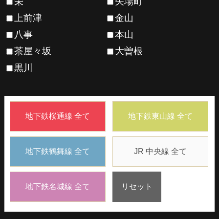
栄
矢場町
上前津
金山
八事
本山
茶屋々坂
大曽根
黒川
地下鉄桜通線 全て
地下鉄東山線 全て
地下鉄鶴舞線 全て
JR 中央線 全て
地下鉄名城線 全て
リセット