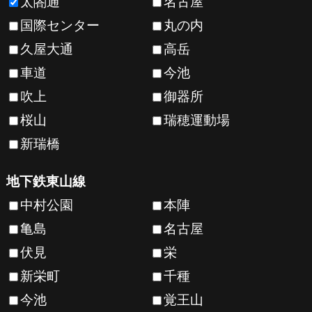
太閤通
名古屋
国際センター
丸の内
久屋大通
高岳
車道
今池
吹上
御器所
桜山
瑞穂運動場
新瑞橋
地下鉄東山線
中村公園
本陣
亀島
名古屋
伏見
栄
新栄町
千種
今池
覚王山