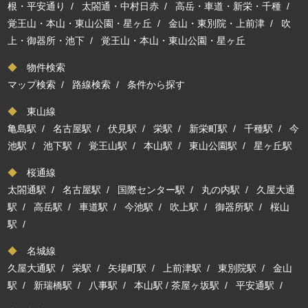
根・平安通り
/
太閤通・中村日赤
/
高岳・車道・新栄・千種
/
覚王山・本山・東山公園・星ヶ丘
/
金山・東別院・上前津
/
吹
上・御器所・池下
/
覚王山・本山・東山公園・星ヶ丘
◆
物件検索
マップ検索
/
路線検索
/
条件から探す
◆
東山線
亀島駅
/
名古屋駅
/
伏見駅
/
栄駅
/
新栄町駅
/
千種駅
/
今
池駅
/
池下駅
/
覚王山駅
/
本山駅
/
東山公園駅
/
星ヶ丘駅
◆
桜通線
太閤通駅
/
名古屋駅
/
国際センター駅
/
丸の内駅
/
久屋大通
駅
/
高岳駅
/
車道駅
/
今池駅
/
吹上駅
/
御器所駅
/
桜山
駅
/
◆
名城線
久屋大通駅
/
栄駅
/
矢場町駅
/
上前津駅
/
東別院駅
/
金山
駅
/
新瑞橋駅
/
八事駅
/
本山駅
/
茶屋ヶ坂駅
/
平安通駅
/