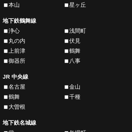
本山
星ヶ丘
地下鉄鶴舞線
浄心
浅間町
丸の内
伏見
上前津
鶴舞
御器所
八事
JR 中央線
名古屋
金山
鶴舞
千種
大曽根
地下鉄名城線