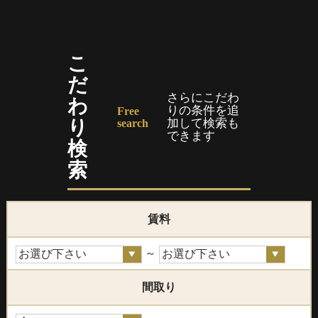
こ
だ
さらにこだわ
わ
りの条件を追
Free
り
加して検索も
search
できます
検
索
賃料
～
間取り