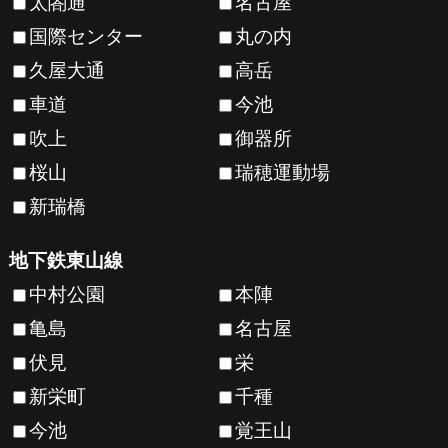
太閤通
名古屋
国際センター
丸の内
久屋大通
高岳
車道
今池
吹上
御器所
桜山
瑞穂運動場
新瑞橋
地下鉄東山線
中村公園
本陣
亀島
名古屋
伏見
栄
新栄町
千種
今池
覚王山