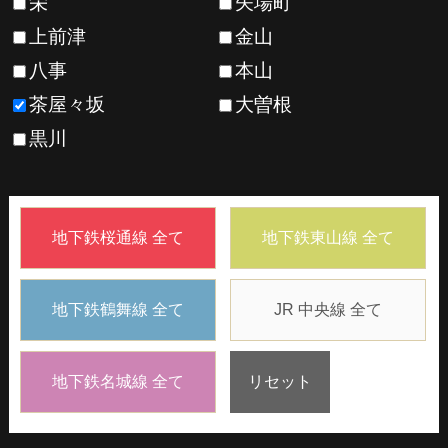
栄
矢場町
上前津
金山
八事
本山
茶屋々坂
大曽根
黒川
地下鉄桜通線 全て
地下鉄東山線 全て
地下鉄鶴舞線 全て
JR 中央線 全て
地下鉄名城線 全て
リセット