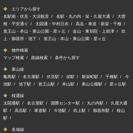
◆
エリアから探す
名駅南・伏見・大須観音
/
名駅・丸の内・栄・久屋大通
/
大曽
根・平安通り
/
太閤通・中村日赤
/
高岳・車道・新栄・千種
/
覚王山・本山・東山公園・星ヶ丘
/
金山・東別院・上前津
/
吹
上・御器所・池下
/
覚王山・本山・東山公園・星ヶ丘
◆
物件検索
マップ検索
/
路線検索
/
条件から探す
◆
東山線
亀島駅
/
名古屋駅
/
伏見駅
/
栄駅
/
新栄町駅
/
千種駅
/
今
池駅
/
池下駅
/
覚王山駅
/
本山駅
/
東山公園駅
/
星ヶ丘駅
◆
桜通線
太閤通駅
/
名古屋駅
/
国際センター駅
/
丸の内駅
/
久屋大通
駅
/
高岳駅
/
車道駅
/
今池駅
/
吹上駅
/
御器所駅
/
桜山
駅
/
◆
名城線