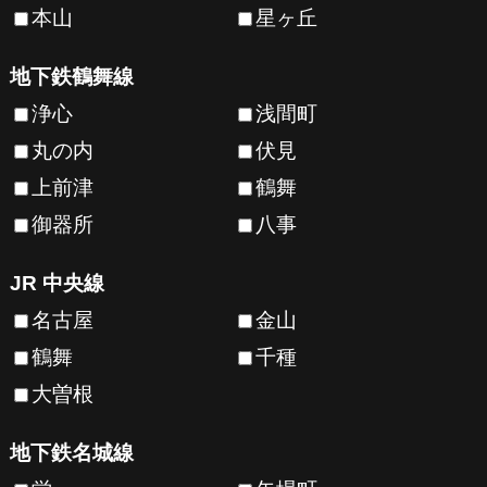
本山
星ヶ丘
地下鉄鶴舞線
浄心
浅間町
丸の内
伏見
上前津
鶴舞
御器所
八事
JR 中央線
名古屋
金山
鶴舞
千種
大曽根
地下鉄名城線