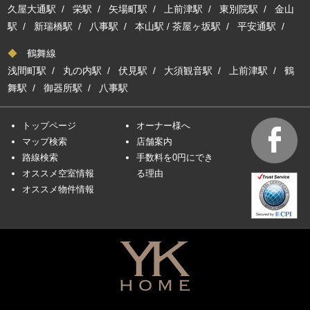
久屋大通駅
/
栄駅
/
矢場町駅
/
上前津駅
/
東別院駅
/
金山
駅
/
新瑞橋駅
/
八事駅
/
本山駅
/
茶屋ヶ坂駅
/
平安通駅
/
◆
鶴舞線
浅間町駅
/
丸の内駅
/
伏見駅
/
大須観音駅
/
上前津駅
/
鶴
舞駅
/
御器所駅
/
八事駅
トップページ
オーナー様へ
マップ検索
店舗案内
路線検索
手数料を0円にでき
オススメ空室情報
る理由
オススメ物件情報