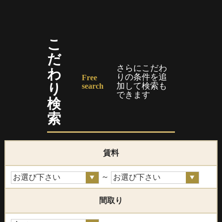
こ
だ
さらにこだわ
わ
りの条件を追
Free
り
加して検索も
search
できます
検
索
賃料
～
間取り