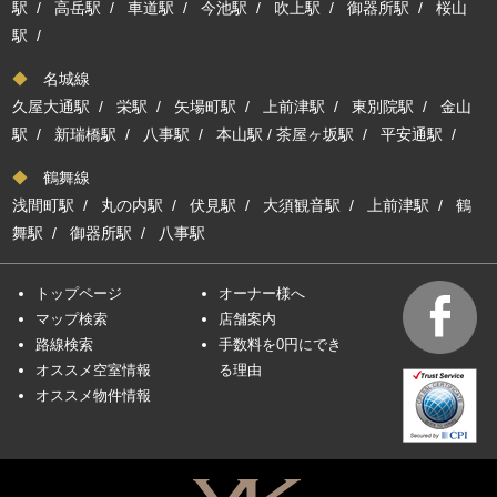
駅
/
高岳駅
/
車道駅
/
今池駅
/
吹上駅
/
御器所駅
/
桜山
駅
/
◆
名城線
久屋大通駅
/
栄駅
/
矢場町駅
/
上前津駅
/
東別院駅
/
金山
駅
/
新瑞橋駅
/
八事駅
/
本山駅
/
茶屋ヶ坂駅
/
平安通駅
/
◆
鶴舞線
浅間町駅
/
丸の内駅
/
伏見駅
/
大須観音駅
/
上前津駅
/
鶴
舞駅
/
御器所駅
/
八事駅
トップページ
オーナー様へ
マップ検索
店舗案内
路線検索
手数料を0円にでき
オススメ空室情報
る理由
オススメ物件情報