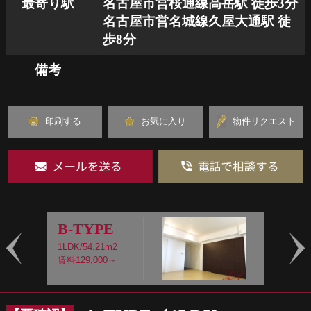
最寄り駅
名古屋市営桜通線高岳駅 徒歩3分
名古屋市営名城線久屋大通駅 徒
歩8分
備考
印刷する
お気に入り
物件リクエスト
B-TYPE
1LDK/54.21m2
1
賃料129,000～
賃
Prev
Nex