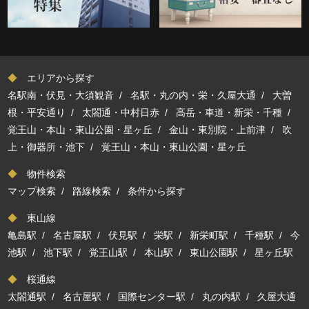
◆
エリアから探す
名駅南・伏見・大須観音
/
名駅・丸の内・栄・久屋大通
/
大曽
根・平安通り
/
太閤通・中村日赤
/
高岳・車道・新栄・千種
/
覚王山・本山・東山公園・星ヶ丘
/
金山・東別院・上前津
/
吹
上・御器所・池下
/
覚王山・本山・東山公園・星ヶ丘
◆
物件検索
マップ検索
/
路線検索
/
条件から探す
◆
東山線
亀島駅
/
名古屋駅
/
伏見駅
/
栄駅
/
新栄町駅
/
千種駅
/
今
池駅
/
池下駅
/
覚王山駅
/
本山駅
/
東山公園駅
/
星ヶ丘駅
◆
桜通線
太閤通駅
/
名古屋駅
/
国際センター駅
/
丸の内駅
/
久屋大通