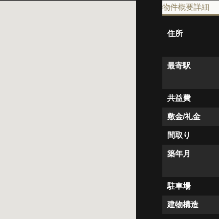
物件概要詳細
住所
最寄駅
共益費
敷金/礼金
間取り
築年月
駐車場
建物構造