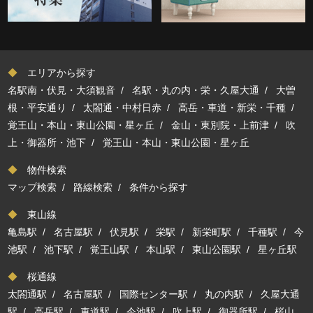
◆
エリアから探す
名駅南・伏見・大須観音
/
名駅・丸の内・栄・久屋大通
/
大曽
根・平安通り
/
太閤通・中村日赤
/
高岳・車道・新栄・千種
/
覚王山・本山・東山公園・星ヶ丘
/
金山・東別院・上前津
/
吹
上・御器所・池下
/
覚王山・本山・東山公園・星ヶ丘
◆
物件検索
マップ検索
/
路線検索
/
条件から探す
◆
東山線
亀島駅
/
名古屋駅
/
伏見駅
/
栄駅
/
新栄町駅
/
千種駅
/
今
池駅
/
池下駅
/
覚王山駅
/
本山駅
/
東山公園駅
/
星ヶ丘駅
◆
桜通線
太閤通駅
/
名古屋駅
/
国際センター駅
/
丸の内駅
/
久屋大通
駅
/
高岳駅
/
車道駅
/
今池駅
/
吹上駅
/
御器所駅
/
桜山