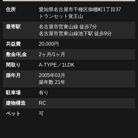
住所
愛知県名古屋市千種区御棚町1丁目37
トランセット覚王山
最寄駅
名古屋市営東山線 徒歩7分
名古屋市営東山線池下駅 徒歩9分
共益費
20,000円
敷金/礼金
2ヶ月/1ヶ月
間取り
A-TYPE／1LDK
築年月
2005年03月
築年数 21年
駐車場
有り
建物構造
RC
ペット
可