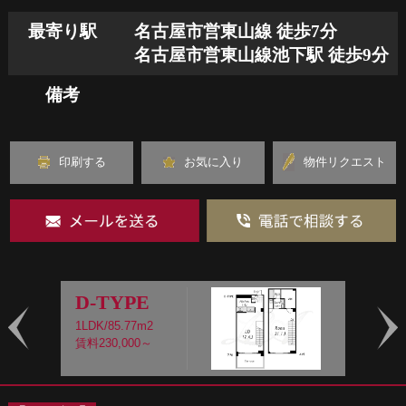
最寄り駅
名古屋市営東山線 徒歩7分
名古屋市営東山線池下駅 徒歩9分
備考
印刷する
お気に入り
物件リクエスト
D-TYPE
1LDK/85.77m2
1
賃料230,000～
賃
Prev
Nex