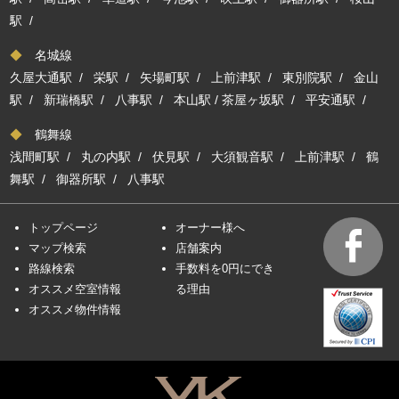
駅
/
◆
名城線
久屋大通駅
/
栄駅
/
矢場町駅
/
上前津駅
/
東別院駅
/
金山
駅
/
新瑞橋駅
/
八事駅
/
本山駅
/
茶屋ヶ坂駅
/
平安通駅
/
◆
鶴舞線
浅間町駅
/
丸の内駅
/
伏見駅
/
大須観音駅
/
上前津駅
/
鶴
舞駅
/
御器所駅
/
八事駅
トップページ
オーナー様へ
マップ検索
店舗案内
路線検索
手数料を0円にでき
オススメ空室情報
る理由
オススメ物件情報