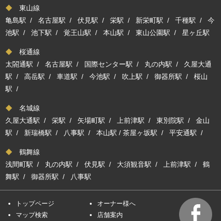
◆
東山線
亀島駅
/
名古屋駅
/
伏見駅
/
栄駅
/
新栄町駅
/
千種駅
/
今
池駅
/
池下駅
/
覚王山駅
/
本山駅
/
東山公園駅
/
星ヶ丘駅
◆
桜通線
太閤通駅
/
名古屋駅
/
国際センター駅
/
丸の内駅
/
久屋大通
駅
/
高岳駅
/
車道駅
/
今池駅
/
吹上駅
/
御器所駅
/
桜山
駅
/
◆
名城線
久屋大通駅
/
栄駅
/
矢場町駅
/
上前津駅
/
東別院駅
/
金山
駅
/
新瑞橋駅
/
八事駅
/
本山駅
/
茶屋ヶ坂駅
/
平安通駅
/
◆
鶴舞線
浅間町駅
/
丸の内駅
/
伏見駅
/
大須観音駅
/
上前津駅
/
鶴
舞駅
/
御器所駅
/
八事駅
トップページ
オーナー様へ
マップ検索
店舗案内