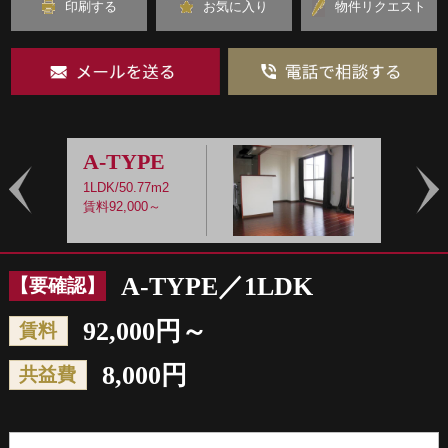
印刷する
お気に入り
物件リクエスト
A-TYPE
1LDK/50.77m2
1
賃料92,000～
賃
Prev
Nex
A-TYPE／1LDK
【要確認】
92,000円～
賃料
8,000円
共益費