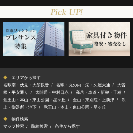
◆
エリアから探す
名駅南・伏見・大須観音
/
名駅・丸の内・栄・久屋大通
/
大曽
根・平安通り
/
太閤通・中村日赤
/
高岳・車道・新栄・千種
/
覚王山・本山・東山公園・星ヶ丘
/
金山・東別院・上前津
/
吹
上・御器所・池下
/
覚王山・本山・東山公園・星ヶ丘
◆
物件検索
マップ検索
/
路線検索
/
条件から探す