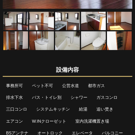
設備内容
事務所可
ペット不可
公営水道
都市ガス
排水下水
バス・トイレ別
シャワー
ガスコンロ
三口コンロ
システムキッチン
給湯
追い焚き
エアコン
W.INクローゼット
室内洗濯機置き場
BSアンテナ
オートロック
エレベータ
バルコニー