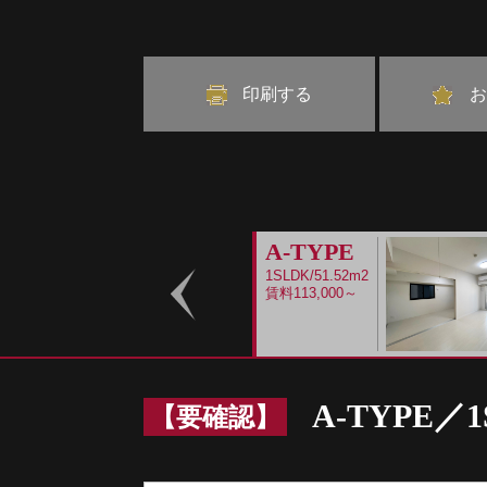
印刷する
お
A-TYPE
1SLDK/51.52m2
賃料113,000～
Prev
A-TYPE／1
【要確認】