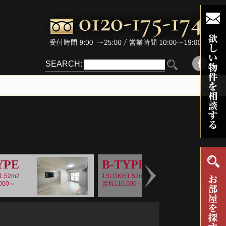
SEARCH:
YPE
B-TYPE
1.52m2
1SLDK/51.52m2
000～
賃料116,000～
Next