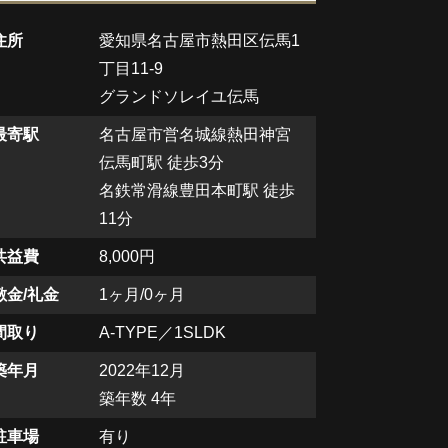
住所
愛知県名古屋市熱田区伝馬1
丁目11-9
グランドソレイユ伝馬
最寄駅
名古屋市営名城線熱田神宮
伝馬町駅 徒歩3分
名鉄常滑線豊田本町駅 徒歩
11分
共益費
8,000円
敷金/礼金
1ヶ月/0ヶ月
間取り
A-TYPE／1SLDK
築年月
2022年12月
築年数 4年
駐車場
有り