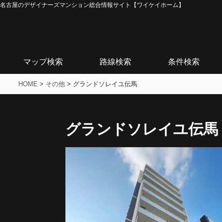
名古屋のデザイナーズマンション総合情報サイト【ワイケイホーム】
マップ検索
路線検索
条件検索
HOME
>
その他
>
グランドソレイユ伝馬
グランドソレイユ伝馬
B-TYPE
A-TYPE
1SLDK/51.52m2
1SLDK/51.52m2
賃料116,000～
賃料113,000～