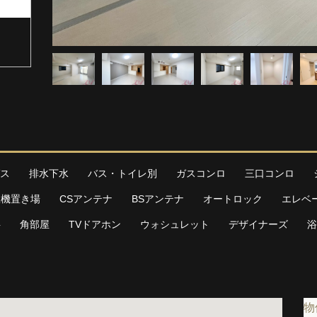
ス
排水下水
バス・トイレ別
ガスコンロ
三口コンロ
濯機置き場
CSアンテナ
BSアンテナ
オートロック
エレベ
料
角部屋
TVドアホン
ウォシュレット
デザイナーズ
浴
物