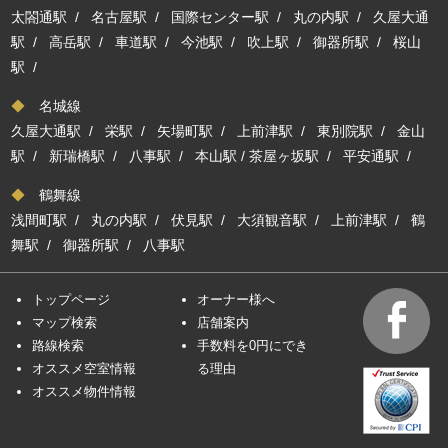
太閤通駅
/
名古屋駅
/
国際センター駅
/
丸の内駅
/
久屋大通
駅
/
高岳駅
/
車道駅
/
今池駅
/
吹上駅
/
御器所駅
/
桜山
駅
/
◆
名城線
久屋大通駅
/
栄駅
/
矢場町駅
/
上前津駅
/
東別院駅
/
金山
駅
/
新瑞橋駅
/
八事駅
/
本山駅
/
茶屋ヶ坂駅
/
平安通駅
/
◆
鶴舞線
浅間町駅
/
丸の内駅
/
伏見駅
/
大須観音駅
/
上前津駅
/
鶴
舞駅
/
御器所駅
/
八事駅
トップページ
オーナー様へ
マップ検索
店舗案内
路線検索
手数料を0円にでき
オススメ空室情報
る理由
オススメ物件情報