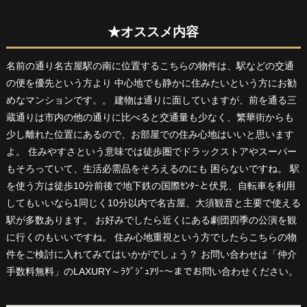
★オススメ内容
名前の通り名古屋駅の南に位置するこちらの物件は、駅などの交通
の便を優先という方より 中心地でも静かに住みたいという方にお勧
めなマンションです。。 建物は通りに面していますが、前を通る三
蔵通りは市内の他の通りに比べると交通量も少なく、繁華街からも
少し離れた位置にあるので、お部屋での住み心地はいいと思います
よ。 住みやすさという意味では徒歩圏でドラックストアやスーパー
もそろっていて、生活必需品をそろえるのにも 困らないですね。 駅
を使う方は徒歩10分前後で地下鉄の国際ｾﾝﾀｰと伏見、自転車を利用
してもいいなら1同じく10分以内で名古屋、大須観音と主要で使える
駅が多数あります。 お好みでしたら近くにある劇団四季の公演を観
に行くのもいいですね。 住み心地重視という方でしたらこちらの物
件をご検討に入れてみてはいかがでしょう？ お問い合わせは「仲介
手数料無料」のLAXURY～ﾗｸﾞｼﾞｭｱﾘｰ〜までお問い合わせください。