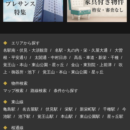
◆
エリアから探す
名駅南・伏見・大須観音
/
名駅・丸の内・栄・久屋大通
/
大曽
根・平安通り
/
太閤通・中村日赤
/
高岳・車道・新栄・千種
/
覚王山・本山・東山公園・星ヶ丘
/
金山・東別院・上前津
/
吹
上・御器所・池下
/
覚王山・本山・東山公園・星ヶ丘
◆
物件検索
マップ検索
/
路線検索
/
条件から探す
◆
東山線
亀島駅
/
名古屋駅
/
伏見駅
/
栄駅
/
新栄町駅
/
千種駅
/
今
池駅
/
池下駅
/
覚王山駅
/
本山駅
/
東山公園駅
/
星ヶ丘駅
◆
桜通線