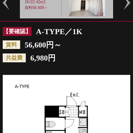
1K/22.42m2
1
賃料56,600～
賃
Prev
Nex
A-TYPE／1K
【要確認】
56,600円～
賃料
6,980円
共益費