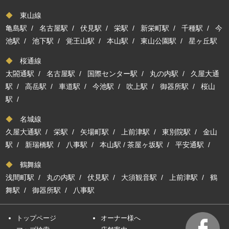
◆
東山線
亀島駅
/
名古屋駅
/
伏見駅
/
栄駅
/
新栄町駅
/
千種駅
/
今
池駅
/
池下駅
/
覚王山駅
/
本山駅
/
東山公園駅
/
星ヶ丘駅
◆
桜通線
太閤通駅
/
名古屋駅
/
国際センター駅
/
丸の内駅
/
久屋大通
駅
/
高岳駅
/
車道駅
/
今池駅
/
吹上駅
/
御器所駅
/
桜山
駅
/
◆
名城線
久屋大通駅
/
栄駅
/
矢場町駅
/
上前津駅
/
東別院駅
/
金山
駅
/
新瑞橋駅
/
八事駅
/
本山駅
/
茶屋ヶ坂駅
/
平安通駅
/
◆
鶴舞線
浅間町駅
/
丸の内駅
/
伏見駅
/
大須観音駅
/
上前津駅
/
鶴
舞駅
/
御器所駅
/
八事駅
トップページ
オーナー様へ