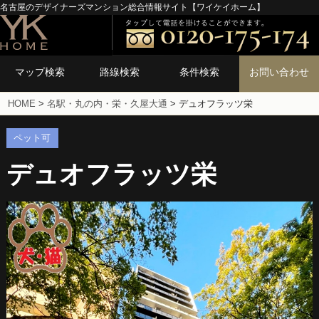
名古屋のデザイナーズマンション総合情報サイト【ワイケイホーム】
マップ検索
路線検索
条件検索
お問い合わせ
HOME
>
名駅・丸の内・栄・久屋大通
>
デュオフラッツ栄
ペット可
デュオフラッツ栄