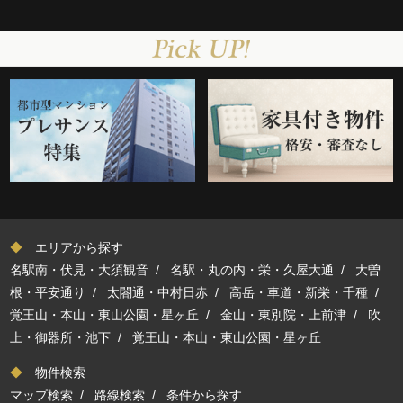
◆
エリアから探す
名駅南・伏見・大須観音
/
名駅・丸の内・栄・久屋大通
/
大曽
根・平安通り
/
太閤通・中村日赤
/
高岳・車道・新栄・千種
/
覚王山・本山・東山公園・星ヶ丘
/
金山・東別院・上前津
/
吹
上・御器所・池下
/
覚王山・本山・東山公園・星ヶ丘
◆
物件検索
マップ検索
/
路線検索
/
条件から探す