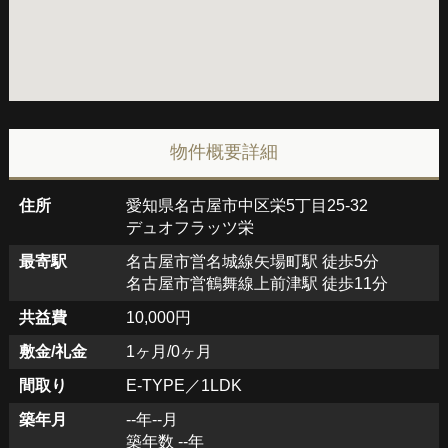
物件概要詳細
住所
愛知県名古屋市中区栄5丁目25-32
デュオフラッツ栄
最寄駅
名古屋市営名城線矢場町駅 徒歩5分
名古屋市営鶴舞線上前津駅 徒歩11分
共益費
10,000円
敷金/礼金
1ヶ月/0ヶ月
間取り
E-TYPE／1LDK
築年月
--年--月
築年数 --年