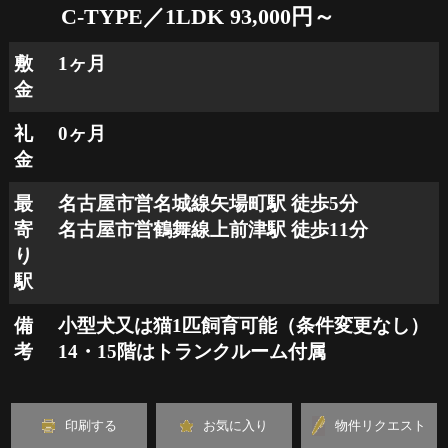
C-TYPE／1LDK 93,000円～
敷
1ヶ月
金
礼
0ヶ月
金
最
名古屋市営名城線矢場町駅 徒歩5分
寄
名古屋市営鶴舞線上前津駅 徒歩11分
り
駅
備
小型犬又は猫1匹飼育可能（条件変更なし）

考
14・15階はトランクルーム付属
印刷する
お気に入り
物件リクエスト