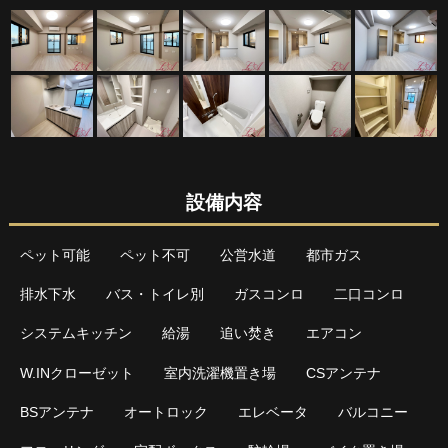
設備内容
ペット可能
ペット不可
公営水道
都市ガス
排水下水
バス・トイレ別
ガスコンロ
二口コンロ
システムキッチン
給湯
追い焚き
エアコン
W.INクローゼット
室内洗濯機置き場
CSアンテナ
BSアンテナ
オートロック
エレベータ
バルコニー