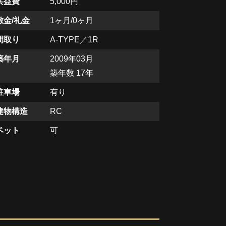
共益費
5,000円
敷金/礼金
1ヶ月/0ヶ月
間取り
A-TYPE／1R
築年月
2009年03月
築年数 17年
駐車場
有り
建物構造
RC
ペット
可