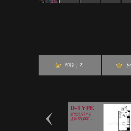
印刷する
お
D-TYPE
1R/23.97m2
賃料59,000～