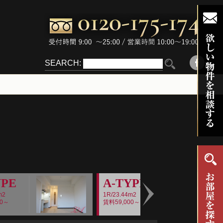
SEARCH:
YPE
A-TYPE
m2
1R/23.44m2
00～
賃料59,000～
Next