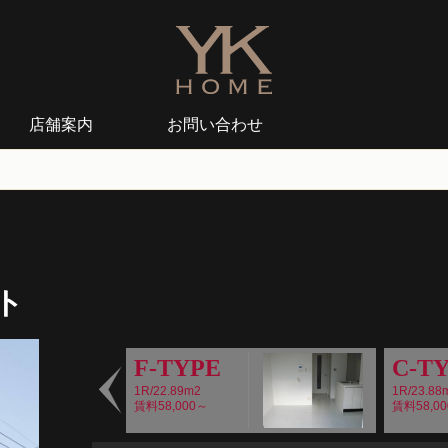
店舗案内
お問い合わせ
ト
F-TYPE
C-T
1R/22.89m2
1R/23.88
賃料58,000～
賃料58,0
Prev