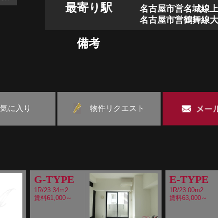
最寄り駅
名古屋市営名城線上
名古屋市営鶴舞線大
備考
気に入り
物件リクエスト
G-TYPE
E-TYPE
1R/23.34m2
1R/23.00m2
賃料61,000～
賃料63,000～