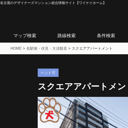
名古屋のデザイナーズマンション総合情報サイト【ワイケイホーム】
マップ検索
路線検索
条件検索
HOME
>
名駅南・伏見・大須観音
>
スクエアアパートメント
ペット可
スクエアアパートメン
E-TYPE
B-TYPE
1R/23.00m2
1R/22.8m2
賃料63,000～
賃料58,000～