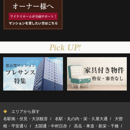
◆
エリアから探す
名駅南・伏見・大須観音
/
名駅・丸の内・栄・久屋大通
/
大曽
根・平安通り
/
太閤通・中村日赤
/
高岳・車道・新栄・千種
/