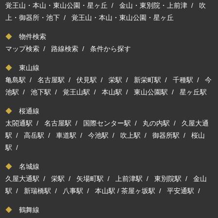
覚王山・本山・東山公園・星ヶ丘
/
金山・東別院・上前津
/
吹
上・御器所・池下
/
覚王山・本山・東山公園・星ヶ丘
◆
物件検索
マップ検索
/
路線検索
/
条件から探す
◆
東山線
亀島駅
/
名古屋駅
/
伏見駅
/
栄駅
/
新栄町駅
/
千種駅
/
今
池駅
/
池下駅
/
覚王山駅
/
本山駅
/
東山公園駅
/
星ヶ丘駅
◆
桜通線
太閤通駅
/
名古屋駅
/
国際センター駅
/
丸の内駅
/
久屋大通
駅
/
高岳駅
/
車道駅
/
今池駅
/
吹上駅
/
御器所駅
/
桜山
駅
/
◆
名城線
久屋大通駅
/
栄駅
/
矢場町駅
/
上前津駅
/
東別院駅
/
金山
駅
/
新瑞橋駅
/
八事駅
/
本山駅
/
茶屋ヶ坂駅
/
平安通駅
/
◆
鶴舞線