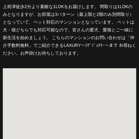
上前津徒歩2分より素敵な1LDKをお届けします。 間取りは1LDKの
みとなりますが、お部屋は3パターン（最上階と2階のみ別間取り）
となっていて、ペット対応のマンションとなっています。 ペットは
犬・猫どちらでも対応可能なので、皆さんの愛犬、愛猫とご一緒に
新生活を始めましょう。 こちらのマンションのお問い合わせは「仲
介手数料無料」でご紹介できるLAXURY〜ﾗｸﾞｼﾞｭｱﾘｰ〜まで お尋ねく
ださい。お声掛けお待ちしております。