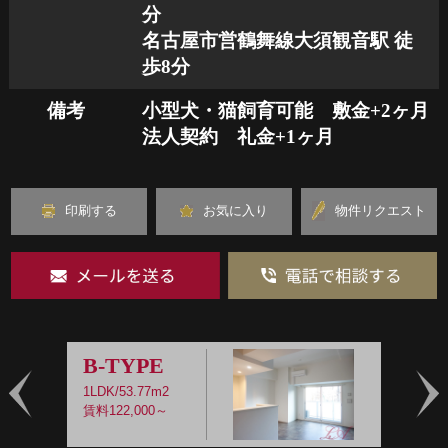
分
名古屋市営鶴舞線大須観音駅 徒
歩8分
備考
小型犬・猫飼育可能　敷金+2ヶ月

法人契約　礼金+1ヶ月
印刷する
お気に入り
物件リクエスト
B-TYPE
1LDK/53.77m2
1
賃料122,000～
賃
Prev
Nex