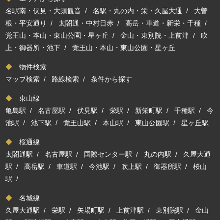
名駅南・伏見・大須観音
/
名駅・丸の内・栄・久屋大通
/
大曽
根・平安通り
/
太閤通・中村日赤
/
高岳・車道・新栄・千種
/
覚王山・本山・東山公園・星ヶ丘
/
金山・東別院・上前津
/
吹
上・御器所・池下
/
覚王山・本山・東山公園・星ヶ丘
◆
物件検索
マップ検索
/
路線検索
/
条件から探す
◆
東山線
亀島駅
/
名古屋駅
/
伏見駅
/
栄駅
/
新栄町駅
/
千種駅
/
今
池駅
/
池下駅
/
覚王山駅
/
本山駅
/
東山公園駅
/
星ヶ丘駅
◆
桜通線
太閤通駅
/
名古屋駅
/
国際センター駅
/
丸の内駅
/
久屋大通
駅
/
高岳駅
/
車道駅
/
今池駅
/
吹上駅
/
御器所駅
/
桜山
駅
/
◆
名城線
久屋大通駅
/
栄駅
/
矢場町駅
/
上前津駅
/
東別院駅
/
金山