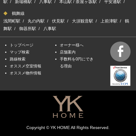
駅
/
新瑞橋駅
/
八事駅
/
本山駅
/
茶屋ヶ坂駅
/
平安通駅
/
◆
鶴舞線
浅間町駅
/
丸の内駅
/
伏見駅
/
大須観音駅
/
上前津駅
/
鶴
舞駅
/
御器所駅
/
八事駅
トップページ
オーナー様へ
マップ検索
店舗案内
路線検索
手数料を0円にでき
オススメ空室情報
る理由
オススメ物件情報
Copyright © YK HOME All Rights Reserved.