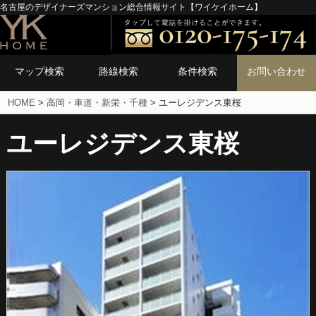
名古屋のデザイナーズマンション総合情報サイト【ワイケイホーム】
マップ検索
路線検索
条件検索
お問い合わせ
HOME
>
高岡・車道・新栄・千種
>
ユーレジデンス東桜
ユーレジデンス東桜