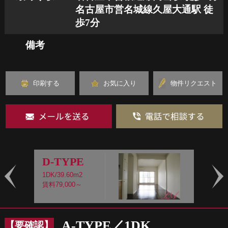
名古屋市営名城線久屋大通駅 徒
歩7分
備考
印刷する
お気に入り
物件リクエスト
D-TYPE
1DK/39.60m2
1
賃料79,000～
賃
Prev
Nex
A-TYPE／1DK
【要確認】