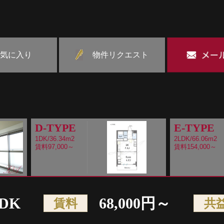
気に入り
物件リクエスト
D-TYPE
E-TYPE
1DK/36.34m2
2LDK/66.06m2
賃料97,000～
賃料154,000～
1DK
68,000円～
賃料
共