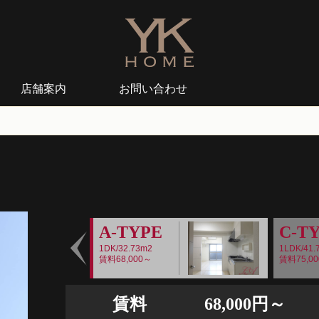
店舗案内
お問い合わせ
A-TYPE
C-T
1DK/32.73m2
1LDK/41.
賃料68,000～
賃料75,0
Prev
賃料
68,000円～