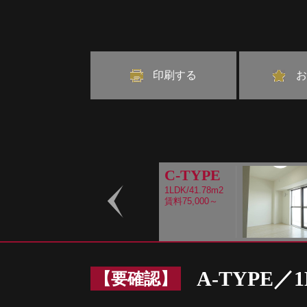
印刷する
お
C-TYPE
1LDK/41.78m2
賃料75,000～
Prev
A-TYPE／
【要確認】