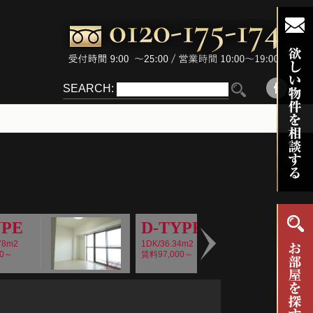
SEARCH:
YPE
D-TYPE
78m2
1DK/36.34m2
00～
賃料97,000～
Next