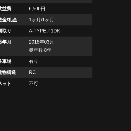
共益費
6,500円
敷金/礼金
1ヶ月/1ヶ月
間取り
A-TYPE／1DK
築年月
2018年03月
築年数 8年
駐車場
有り
建物構造
RC
ペット
不可