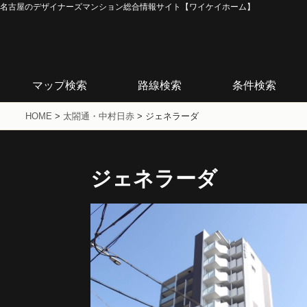
名古屋のデザイナーズマンション総合情報サイト【ワイケイホーム】
マップ検索
路線検索
条件検索
HOME
>
太閤通・中村日赤
>
ジェネラーダ
ジェネラーダ
E-TYPE
B-TYPE
2LDK/66.06m2
1DK/32.63m2
賃料154,000～
賃料68,000～