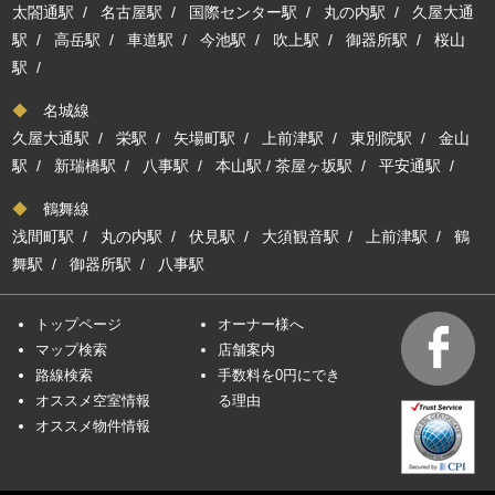
太閤通駅
/
名古屋駅
/
国際センター駅
/
丸の内駅
/
久屋大通
駅
/
高岳駅
/
車道駅
/
今池駅
/
吹上駅
/
御器所駅
/
桜山
駅
/
◆
名城線
久屋大通駅
/
栄駅
/
矢場町駅
/
上前津駅
/
東別院駅
/
金山
駅
/
新瑞橋駅
/
八事駅
/
本山駅
/
茶屋ヶ坂駅
/
平安通駅
/
◆
鶴舞線
浅間町駅
/
丸の内駅
/
伏見駅
/
大須観音駅
/
上前津駅
/
鶴
舞駅
/
御器所駅
/
八事駅
トップページ
オーナー様へ
マップ検索
店舗案内
路線検索
手数料を0円にでき
オススメ空室情報
る理由
オススメ物件情報