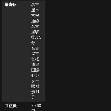
最寄駅
名古
屋市
営桜
通線
名古
屋駅
徒歩5
分
名古
屋市
営桜
通線
国際
セン
ター
駅 徒
歩11
分
共益費
7,360