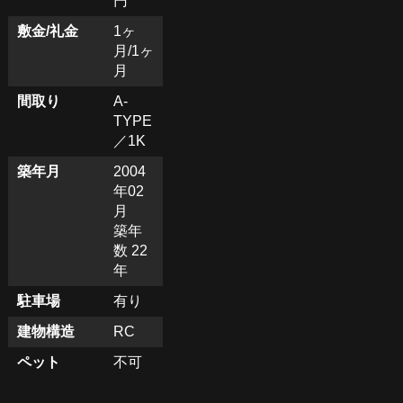
円
敷金/礼金
1ヶ
月/1ヶ
月
間取り
A-
TYPE
／1K
築年月
2004
年02
月
築年
数 22
年
駐車場
有り
建物構造
RC
ペット
不可