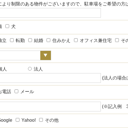
により制限のある物件がございますので、駐車場をご希望の方
猫
犬
独立
転勤
結婚
住みかえ
オフィス兼住宅
そ
個人
法人
(法人の場合
お電話
メール
(※記入例 3
oogle
Yahoo!
その他