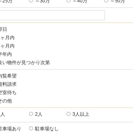
～25万
～30万
～40万
～50万
即日
1ヶ月内
3ヶ月内
半年内
良い物件が見つかり次第
内覧希望
資料請求
空室待ち
その他
1人
2人
3人以上
駐車場あり
駐車場なし