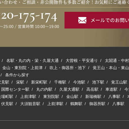
/
名駅・丸の内・栄・久屋大通
/
大曽根・平安通り
/
太閤通・中村
/
金山・東別院・上前津
/
吹上・御器所・池下
/
覚王山・本山・東山
/
条件から探す
伏見駅
/
栄駅
/
新栄町駅
/
千種駅
/
今池駅
/
池下駅
/
覚王山駅
/
国際センター駅
/
丸の内駅
/
久屋大通駅
/
高岳駅
/
車道駅
/
今
矢場町駅
/
上前津駅
/
東別院駅
/
金山駅
/
新瑞橋駅
/
八事駅
/
/
伏見駅
/
大須観音駅
/
上前津駅
/
鶴舞駅
/
御器所駅
/
八事駅