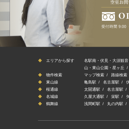
◆
エリアから探す
名駅南・伏見・大須観音
山・東山公園・星ヶ丘
◆
物件検索
マップ検索
/
路線検索
◆
東山線
亀島駅
/
名古屋駅
/
◆
桜通線
太閤通駅
/
名古屋駅
◆
名城線
久屋大通駅
/
栄駅
/
◆
鶴舞線
浅間町駅
/
丸の内駅