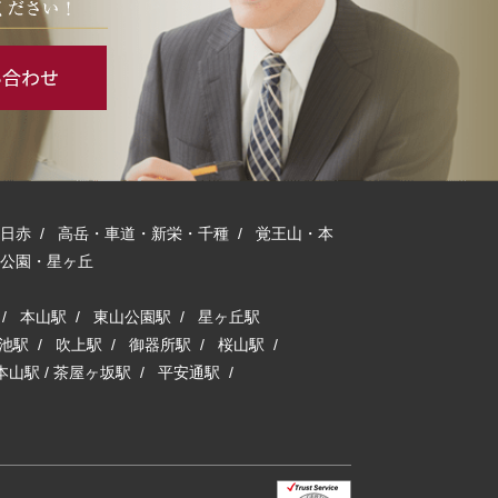
日赤
/
高岳・車道・新栄・千種
/
覚王山・本
公園・星ヶ丘
/
本山駅
/
東山公園駅
/
星ヶ丘駅
池駅
/
吹上駅
/
御器所駅
/
桜山駅
/
本山駅
/
茶屋ヶ坂駅
/
平安通駅
/