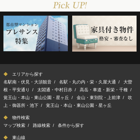
◆
エリアから探す
名駅南・伏見・大須観音
/
名駅・丸の内・栄・久屋大通
/
大曽
根・平安通り
/
太閤通・中村日赤
/
高岳・車道・新栄・千種
/
覚王山・本山・東山公園・星ヶ丘
/
金山・東別院・上前津
/
吹
上・御器所・池下
/
覚王山・本山・東山公園・星ヶ丘
◆
物件検索
マップ検索
/
路線検索
/
条件から探す
◆
東山線