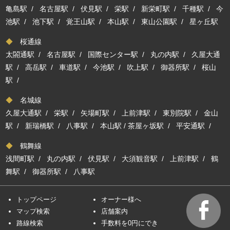
亀島駅
/
名古屋駅
/
伏見駅
/
栄駅
/
新栄町駅
/
千種駅
/
今
池駅
/
池下駅
/
覚王山駅
/
本山駅
/
東山公園駅
/
星ヶ丘駅
◆
桜通線
太閤通駅
/
名古屋駅
/
国際センター駅
/
丸の内駅
/
久屋大通
駅
/
高岳駅
/
車道駅
/
今池駅
/
吹上駅
/
御器所駅
/
桜山
駅
/
◆
名城線
久屋大通駅
/
栄駅
/
矢場町駅
/
上前津駅
/
東別院駅
/
金山
駅
/
新瑞橋駅
/
八事駅
/
本山駅
/
茶屋ヶ坂駅
/
平安通駅
/
◆
鶴舞線
浅間町駅
/
丸の内駅
/
伏見駅
/
大須観音駅
/
上前津駅
/
鶴
舞駅
/
御器所駅
/
八事駅
トップページ
オーナー様へ
マップ検索
店舗案内
路線検索
手数料を0円にでき