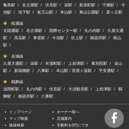
亀島駅
/
名古屋駅
/
伏見駅
/
栄駅
/
新栄町駅
/
千種駅
/
今
池駅
/
池下駅
/
覚王山駅
/
本山駅
/
東山公園駅
/
星ヶ丘駅
◆
桜通線
太閤通駅
/
名古屋駅
/
国際センター駅
/
丸の内駅
/
久屋大通
駅
/
高岳駅
/
車道駅
/
今池駅
/
吹上駅
/
御器所駅
/
桜山
駅
/
◆
名城線
久屋大通駅
/
栄駅
/
矢場町駅
/
上前津駅
/
東別院駅
/
金山
駅
/
新瑞橋駅
/
八事駅
/
本山駅
/
茶屋ヶ坂駅
/
平安通駅
/
◆
鶴舞線
浅間町駅
/
丸の内駅
/
伏見駅
/
大須観音駅
/
上前津駅
/
鶴
舞駅
/
御器所駅
/
八事駅
トップページ
オーナー様へ
マップ検索
店舗案内
路線検索
手数料を0円にでき