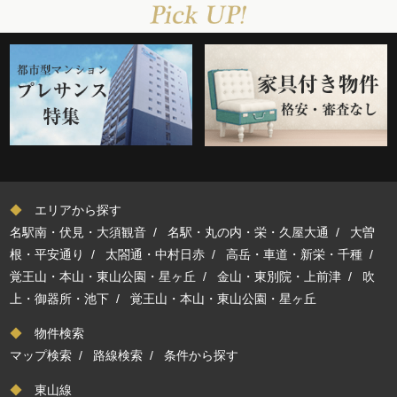
◆
エリアから探す
名駅南・伏見・大須観音
/
名駅・丸の内・栄・久屋大通
/
大曽
根・平安通り
/
太閤通・中村日赤
/
高岳・車道・新栄・千種
/
覚王山・本山・東山公園・星ヶ丘
/
金山・東別院・上前津
/
吹
上・御器所・池下
/
覚王山・本山・東山公園・星ヶ丘
◆
物件検索
マップ検索
/
路線検索
/
条件から探す
◆
東山線