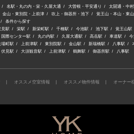
/
名駅・丸の内・栄・久屋大通
/
大曽根・平安通り
/
太閤通・中村
/
金山・東別院・上前津
/
吹上・御器所・池下
/
覚王山・本山・東山
/
条件から探す
伏見駅
/
栄駅
/
新栄町駅
/
千種駅
/
今池駅
/
池下駅
/
覚王山駅
/
国際センター駅
/
丸の内駅
/
久屋大通駅
/
高岳駅
/
車道駅
/
今
矢場町駅
/
上前津駅
/
東別院駅
/
金山駅
/
新瑞橋駅
/
八事駅
/
/
伏見駅
/
大須観音駅
/
上前津駅
/
鶴舞駅
/
御器所駅
/
八事駅
索
|
オススメ空室情報
|
オススメ物件情報
|
オーナー