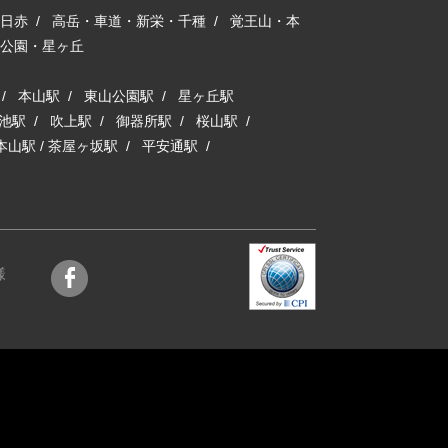
日赤
/
高岳・車道・新栄・千種
/
覚王山・本
公園・星ヶ丘
/
本山駅
/
東山公園駅
/
星ヶ丘駅
池駅
/
吹上駅
/
御器所駅
/
桜山駅
/
本山駅
/
茶屋ヶ坂駅
/
平安通駅
/
様