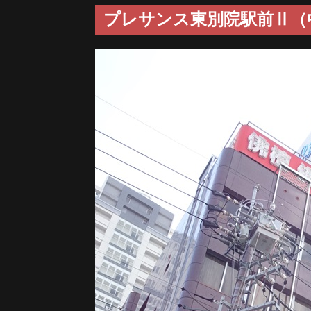
プレサンス東別院駅前Ⅱ（