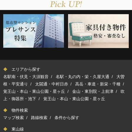
◆
エリアから探す
名駅南・伏見・大須観音
/
名駅・丸の内・栄・久屋大通
/
大曽
根・平安通り
/
太閤通・中村日赤
/
高岳・車道・新栄・千種
/
覚王山・本山・東山公園・星ヶ丘
/
金山・東別院・上前津
/
吹
上・御器所・池下
/
覚王山・本山・東山公園・星ヶ丘
◆
物件検索
マップ検索
/
路線検索
/
条件から探す
◆
東山線