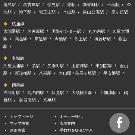
亀島駅
/
名古屋駅
/
伏見駅
/
栄駅
/
新栄町駅
/
千種駅
/
今
池駅
/
池下駅
/
覚王山駅
/
本山駅
/
東山公園駅
/
星ヶ丘駅
◆
桜通線
太閤通駅
/
名古屋駅
/
国際センター駅
/
丸の内駅
/
久屋大通
駅
/
高岳駅
/
車道駅
/
今池駅
/
吹上駅
/
御器所駅
/
桜山
駅
/
◆
名城線
久屋大通駅
/
栄駅
/
矢場町駅
/
上前津駅
/
東別院駅
/
金山
駅
/
新瑞橋駅
/
八事駅
/
本山駅
/
茶屋ヶ坂駅
/
平安通駅
/
◆
鶴舞線
浅間町駅
/
丸の内駅
/
伏見駅
/
大須観音駅
/
上前津駅
/
鶴
舞駅
/
御器所駅
/
八事駅
トップページ
オーナー様へ
マップ検索
店舗案内
路線検索
手数料を0円にでき