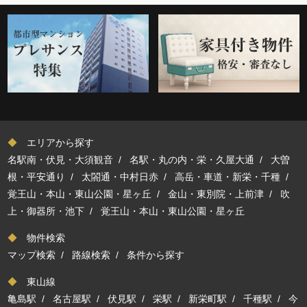
◆
エリアから探す
名駅南・伏見・大須観音
/
名駅・丸の内・栄・久屋大通
/
大曽
根・平安通り
/
太閤通・中村日赤
/
高岳・車道・新栄・千種
/
覚王山・本山・東山公園・星ヶ丘
/
金山・東別院・上前津
/
吹
上・御器所・池下
/
覚王山・本山・東山公園・星ヶ丘
◆
物件検索
マップ検索
/
路線検索
/
条件から探す
◆
東山線
亀島駅
/
名古屋駅
/
伏見駅
/
栄駅
/
新栄町駅
/
千種駅
/
今