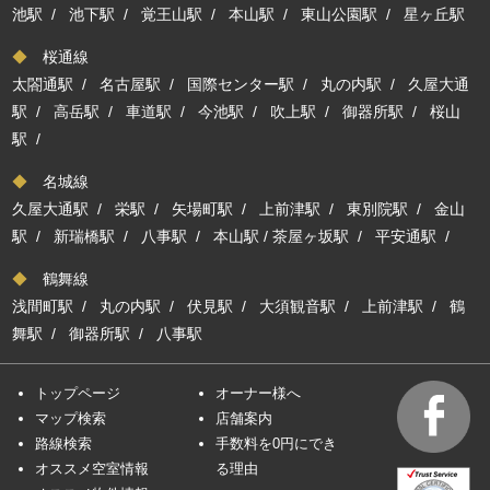
池駅
/
池下駅
/
覚王山駅
/
本山駅
/
東山公園駅
/
星ヶ丘駅
◆
桜通線
太閤通駅
/
名古屋駅
/
国際センター駅
/
丸の内駅
/
久屋大通
駅
/
高岳駅
/
車道駅
/
今池駅
/
吹上駅
/
御器所駅
/
桜山
駅
/
◆
名城線
久屋大通駅
/
栄駅
/
矢場町駅
/
上前津駅
/
東別院駅
/
金山
駅
/
新瑞橋駅
/
八事駅
/
本山駅
/
茶屋ヶ坂駅
/
平安通駅
/
◆
鶴舞線
浅間町駅
/
丸の内駅
/
伏見駅
/
大須観音駅
/
上前津駅
/
鶴
舞駅
/
御器所駅
/
八事駅
トップページ
オーナー様へ
マップ検索
店舗案内
路線検索
手数料を0円にでき
オススメ空室情報
る理由