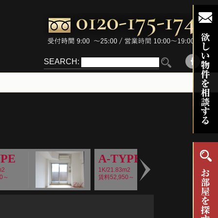
SEARCH:
YPE
A-TYPE
m2
1K/21.83m2
70～
賃料52,950～
Next