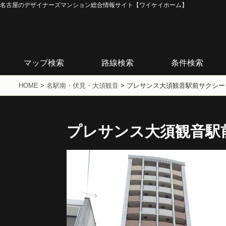
名古屋のデザイナーズマンション総合情報サイト【ワイケイホーム】
マップ検索
路線検索
条件検索
HOME
>
名駅南・伏見・大須観音
>
プレサンス大須観音駅前サクシー
プレサンス大須観音駅
D1-TYPE
B-TYPE
1K/20.30m2
1K/20.72m2
賃料63,700～
賃料49,540～