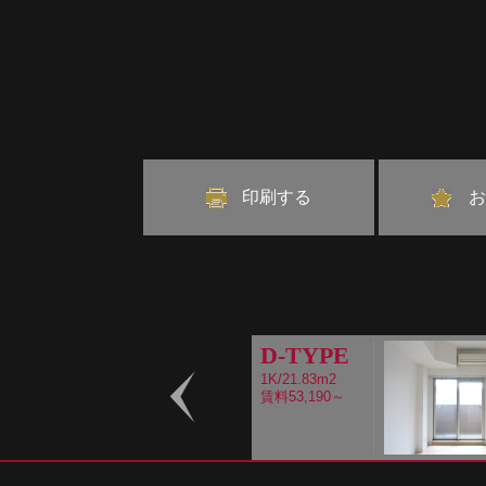
印刷する
お
D-TYPE
1K/21.83m2
賃料53,190～
Prev