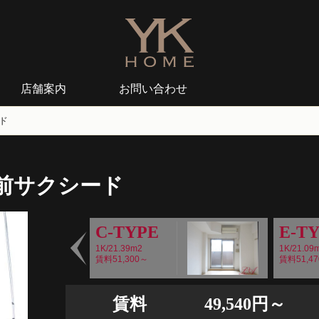
店舗案内
お問い合わせ
ド
前サクシード
C-TYPE
E-T
1K/21.39m2
1K/21.09
賃料51,300～
賃料51,4
Prev
賃料
49,540円～