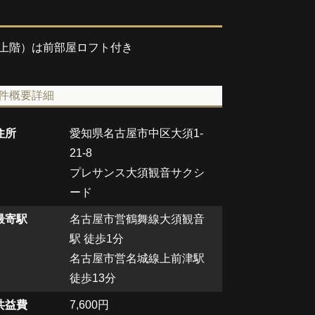
13階（最上階）は前部屋ロフト付き
件概要詳細
住所
愛知県名古屋市中区大須1‐
21‐8
プレサンス大須観音サクシ
ード
最寄駅
名古屋市営鶴舞線大須観音
駅 徒歩1分
名古屋市営名城線上前津駅
徒歩13分
共益費
7,600円