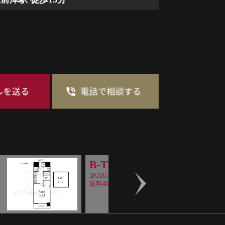
B-TYPE
1K/20.72m2
賃料49,540～
Next