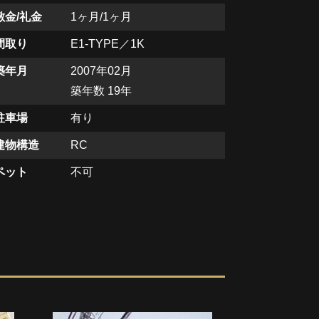
敷金/礼金
1ヶ月/1ヶ月
間取り
E1-TYPE／1K
築年月
2007年02月
築年数 19年
駐車場
有り
建物構造
RC
ペット
不可