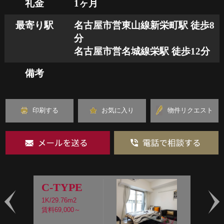
礼金
1ヶ月
最寄り駅
名古屋市営東山線新栄町駅 徒歩8
分
名古屋市営名城線栄駅 徒歩12分
備考
印刷する
お気に入り
物件リクエスト
C-TYPE
1K/29.76m2
1
賃料69,000～
賃