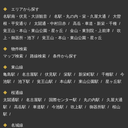
◆
エリアから探す
名駅南・伏見・大須観音
/
名駅・丸の内・栄・久屋大通
/
大曽
根・平安通り
/
太閤通・中村日赤
/
高岳・車道・新栄・千種
/
覚王山・本山・東山公園・星ヶ丘
/
金山・東別院・上前津
/
吹
上・御器所・池下
/
覚王山・本山・東山公園・星ヶ丘
◆
物件検索
マップ検索
/
路線検索
/
条件から探す
◆
東山線
亀島駅
/
名古屋駅
/
伏見駅
/
栄駅
/
新栄町駅
/
千種駅
/
今
池駅
/
池下駅
/
覚王山駅
/
本山駅
/
東山公園駅
/
星ヶ丘駅
◆
桜通線
太閤通駅
/
名古屋駅
/
国際センター駅
/
丸の内駅
/
久屋大通
駅
/
高岳駅
/
車道駅
/
今池駅
/
吹上駅
/
御器所駅
/
桜山
駅
/
◆
名城線