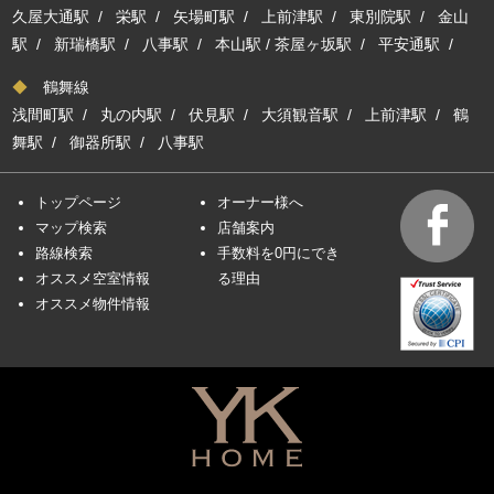
久屋大通駅
/
栄駅
/
矢場町駅
/
上前津駅
/
東別院駅
/
金山
駅
/
新瑞橋駅
/
八事駅
/
本山駅
/
茶屋ヶ坂駅
/
平安通駅
/
◆
鶴舞線
浅間町駅
/
丸の内駅
/
伏見駅
/
大須観音駅
/
上前津駅
/
鶴
舞駅
/
御器所駅
/
八事駅
トップページ
オーナー様へ
マップ検索
店舗案内
路線検索
手数料を0円にでき
オススメ空室情報
る理由
オススメ物件情報