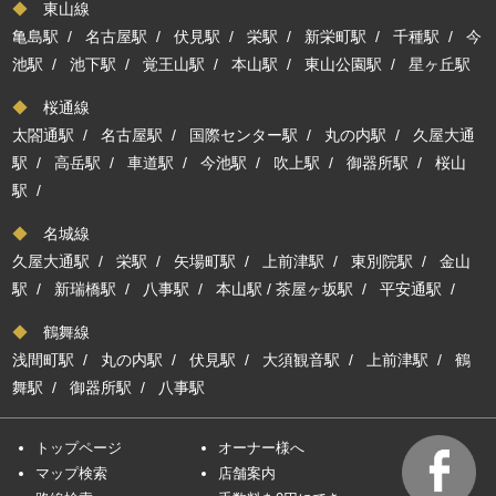
◆
東山線
亀島駅
/
名古屋駅
/
伏見駅
/
栄駅
/
新栄町駅
/
千種駅
/
今
池駅
/
池下駅
/
覚王山駅
/
本山駅
/
東山公園駅
/
星ヶ丘駅
◆
桜通線
太閤通駅
/
名古屋駅
/
国際センター駅
/
丸の内駅
/
久屋大通
駅
/
高岳駅
/
車道駅
/
今池駅
/
吹上駅
/
御器所駅
/
桜山
駅
/
◆
名城線
久屋大通駅
/
栄駅
/
矢場町駅
/
上前津駅
/
東別院駅
/
金山
駅
/
新瑞橋駅
/
八事駅
/
本山駅
/
茶屋ヶ坂駅
/
平安通駅
/
◆
鶴舞線
浅間町駅
/
丸の内駅
/
伏見駅
/
大須観音駅
/
上前津駅
/
鶴
舞駅
/
御器所駅
/
八事駅
トップページ
オーナー様へ
マップ検索
店舗案内