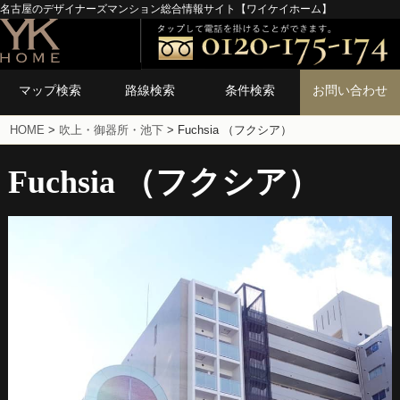
名古屋のデザイナーズマンション総合情報サイト【ワイケイホーム】
マップ検索
路線検索
条件検索
お問い合わせ
HOME
>
吹上・御器所・池下
>
Fuchsia （フクシア）
Fuchsia （フクシア）