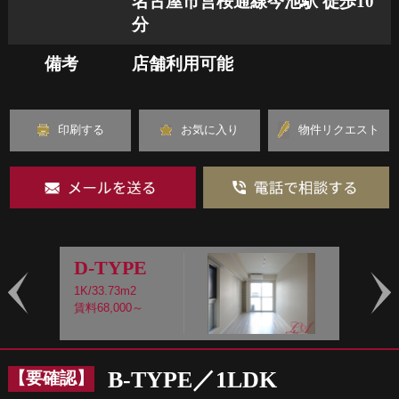
名古屋市営桜通線今池駅 徒歩10
分
備考
店舗利用可能
印刷する
お気に入り
物件リクエスト
D-TYPE
1K/33.73m2
1
賃料68,000～
賃
Prev
Nex
B-TYPE／1LDK
【要確認】