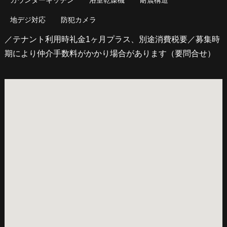
カウンターキッチン
浴室乾燥機
耐震構造
地デジ対応
防犯カメラ
／テナント利用時礼金1ヶ月プラス、別途消費税要／募集時
期により仲介手数料がかかり場合があります（要問合せ）