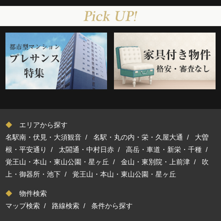
◆
エリアから探す
名駅南・伏見・大須観音
/
名駅・丸の内・栄・久屋大通
/
大曽
根・平安通り
/
太閤通・中村日赤
/
高岳・車道・新栄・千種
/
覚王山・本山・東山公園・星ヶ丘
/
金山・東別院・上前津
/
吹
上・御器所・池下
/
覚王山・本山・東山公園・星ヶ丘
◆
物件検索
マップ検索
/
路線検索
/
条件から探す