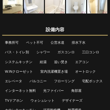
設備内容
事務所可
ペット不可
公営水道
排水下水
バス・トイレ別
シャワー
ガスコンロ
三口コンロ
システムキッチン
給湯
追い焚き
エアコン
W.INクローゼット
室内洗濯機置き場
オートロック
エレベータ
バルコニー
フローリング
宅配ボックス
インターネット無料
光ファイバー
角部屋
TVドアホン
ウォシュレット
デザイナーズ