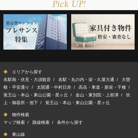
◆
エリアから探す
名駅南・伏見・大須観音
/
名駅・丸の内・栄・久屋大通
/
大曽
根・平安通り
/
太閤通・中村日赤
/
高岳・車道・新栄・千種
/
覚王山・本山・東山公園・星ヶ丘
/
金山・東別院・上前津
/
吹
上・御器所・池下
/
覚王山・本山・東山公園・星ヶ丘
◆
物件検索
マップ検索
/
路線検索
/
条件から探す
◆
東山線