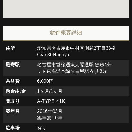
物件概要詳細
住所
愛知県名古屋市中村区則武2丁目33-9
Gran30Nagoya
最寄駅
名古屋市営桜通線太閤通駅 徒歩4分
ＪＲ東海道本線名古屋駅 徒歩8分
共益費
6,000円
敷金/礼金
1ヶ月/1ヶ月
間取り
A-TYPE／1K
築年月
2016年03月
築年数 10年
駐車場
有り