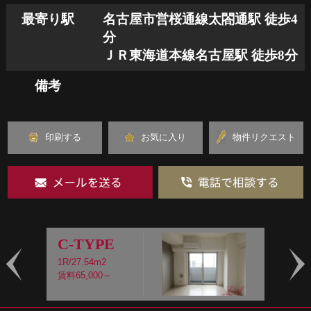
最寄り駅
名古屋市営桜通線太閤通駅 徒歩4
分
ＪＲ東海道本線名古屋駅 徒歩8分
備考
印刷する
お気に入り
物件リクエスト
C-TYPE
1R/27.54m2
1
賃料65,000～
賃
Prev
Nex