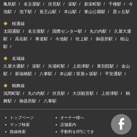
亀島駅
/
名古屋駅
/
伏見駅
/
栄駅
/
新栄町駅
/
千種駅
/
今
池駅
/
池下駅
/
覚王山駅
/
本山駅
/
東山公園駅
/
星ヶ丘駅
◆
桜通線
太閤通駅
/
名古屋駅
/
国際センター駅
/
丸の内駅
/
久屋大通
駅
/
高岳駅
/
車道駅
/
今池駅
/
吹上駅
/
御器所駅
/
桜山
駅
/
◆
名城線
久屋大通駅
/
栄駅
/
矢場町駅
/
上前津駅
/
東別院駅
/
金山
駅
/
新瑞橋駅
/
八事駅
/
本山駅
/
茶屋ヶ坂駅
/
平安通駅
/
◆
鶴舞線
浅間町駅
/
丸の内駅
/
伏見駅
/
大須観音駅
/
上前津駅
/
鶴
舞駅
/
御器所駅
/
八事駅
トップページ
オーナー様へ
マップ検索
店舗案内
路線検索
手数料を0円にでき