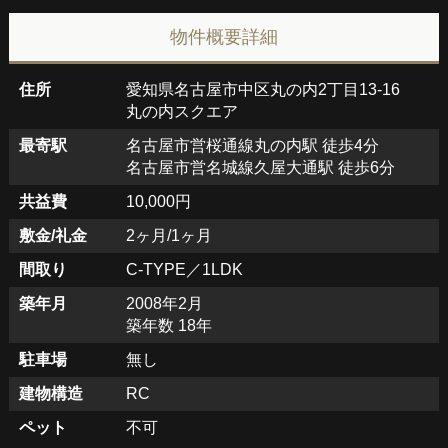
物件概要詳細
住所
愛知県名古屋市中区丸の内2丁目13-16
丸の内スクエア
最寄駅
名古屋市営桜通線丸の内駅 徒歩4分
名古屋市営名城線久屋大通駅 徒歩6分
共益費
10,000円
敷金/礼金
2ヶ月/1ヶ月
間取り
C-TYPE／1LDK
築年月
2008年2月
築年数 18年
駐車場
無し
建物構造
RC
ペット
不可