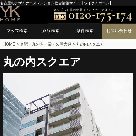
名古屋のデザイナーズマンション総合情報サイト【ワイケイホーム】
マップ検索
路線検索
条件検索
お問い合わせ
HOME
>
名駅・丸の内・栄・久屋大通
>
丸の内スクエア
丸の内スクエア