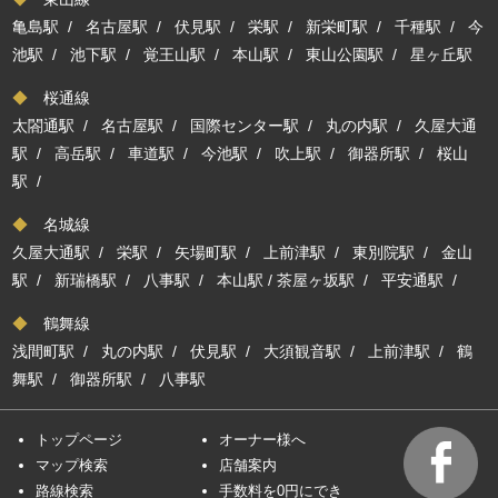
亀島駅
/
名古屋駅
/
伏見駅
/
栄駅
/
新栄町駅
/
千種駅
/
今
池駅
/
池下駅
/
覚王山駅
/
本山駅
/
東山公園駅
/
星ヶ丘駅
◆
桜通線
太閤通駅
/
名古屋駅
/
国際センター駅
/
丸の内駅
/
久屋大通
駅
/
高岳駅
/
車道駅
/
今池駅
/
吹上駅
/
御器所駅
/
桜山
駅
/
◆
名城線
久屋大通駅
/
栄駅
/
矢場町駅
/
上前津駅
/
東別院駅
/
金山
駅
/
新瑞橋駅
/
八事駅
/
本山駅
/
茶屋ヶ坂駅
/
平安通駅
/
◆
鶴舞線
浅間町駅
/
丸の内駅
/
伏見駅
/
大須観音駅
/
上前津駅
/
鶴
舞駅
/
御器所駅
/
八事駅
トップページ
オーナー様へ
マップ検索
店舗案内
路線検索
手数料を0円にでき