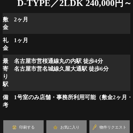
D-TYPE／2LDK 240,000円～
敷
2ヶ月
金
礼
1ヶ月
金
最
名古屋市営桜通線丸の内駅 徒歩4分
寄
名古屋市営名城線久屋大通駅 徒歩6分
り
駅
備
1号室のみ店舗・事務所利用可能（敷金2ヶ月・
考
印刷する
お気に入り
物件リクエスト