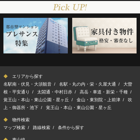
◆
エリアから探す
名駅南・伏見・大須観音
/
名駅・丸の内・栄・久屋大通
/
大曽
根・平安通り
/
太閤通・中村日赤
/
高岳・車道・新栄・千種
/
覚王山・本山・東山公園・星ヶ丘
/
金山・東別院・上前津
/
吹
上・御器所・池下
/
覚王山・本山・東山公園・星ヶ丘
◆
物件検索
マップ検索
/
路線検索
/
条件から探す
◆
東山線