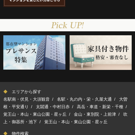
◆
エリアから探す
名駅南・伏見・大須観音
/
名駅・丸の内・栄・久屋大通
/
大曽
根・平安通り
/
太閤通・中村日赤
/
高岳・車道・新栄・千種
/
覚王山・本山・東山公園・星ヶ丘
/
金山・東別院・上前津
/
吹
上・御器所・池下
/
覚王山・本山・東山公園・星ヶ丘
◆
物件検索