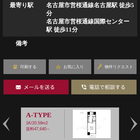
最寄り駅
名古屋市営桜通線名古屋駅 徒歩5
分
名古屋市営桜通線国際センター
駅 徒歩11分
備考
印刷する
お気に入り
物件リクエスト
A-TYPE
1K/20.59m2
1
賃料47,640～
賃
Prev
Nex