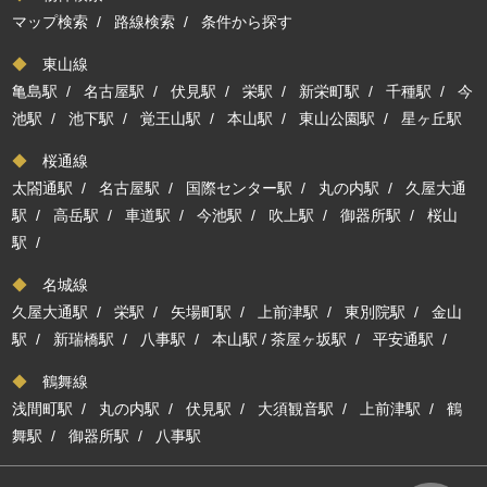
マップ検索
/
路線検索
/
条件から探す
◆
東山線
亀島駅
/
名古屋駅
/
伏見駅
/
栄駅
/
新栄町駅
/
千種駅
/
今
池駅
/
池下駅
/
覚王山駅
/
本山駅
/
東山公園駅
/
星ヶ丘駅
◆
桜通線
太閤通駅
/
名古屋駅
/
国際センター駅
/
丸の内駅
/
久屋大通
駅
/
高岳駅
/
車道駅
/
今池駅
/
吹上駅
/
御器所駅
/
桜山
駅
/
◆
名城線
久屋大通駅
/
栄駅
/
矢場町駅
/
上前津駅
/
東別院駅
/
金山
駅
/
新瑞橋駅
/
八事駅
/
本山駅
/
茶屋ヶ坂駅
/
平安通駅
/
◆
鶴舞線
浅間町駅
/
丸の内駅
/
伏見駅
/
大須観音駅
/
上前津駅
/
鶴
舞駅
/
御器所駅
/
八事駅