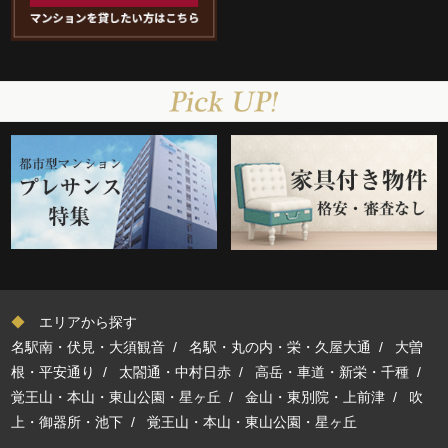
◆
エリアから探す
名駅南・伏見・大須観音
/
名駅・丸の内・栄・久屋大通
/
大曽
根・平安通り
/
太閤通・中村日赤
/
高岳・車道・新栄・千種
/
覚王山・本山・東山公園・星ヶ丘
/
金山・東別院・上前津
/
吹
上・御器所・池下
/
覚王山・本山・東山公園・星ヶ丘