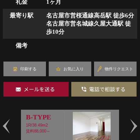
礼金
1ヶ月
最寄り駅
名古屋市営桜通線高岳駅 徒歩6分
名古屋市営名城線久屋大通駅 徒
歩10分
備考
印刷する
お気に入り
物件リクエスト
B-TYPE
1R/38.49m2
1
賃料88,000～
賃