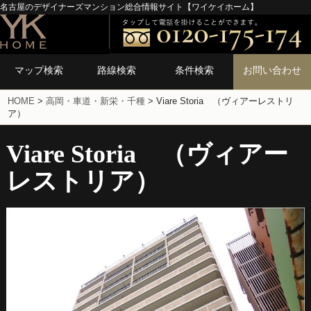
名古屋のデザイナーズマンション総合情報サイト【ワイケイホーム】
マップ検索
路線検索
条件検索
お問い合わせ
HOME
>
高岡・車道・新栄・千種
>
Viare Storia （ヴィアーレストリ
ア）
Viare Storia （ヴィアー
レストリア）