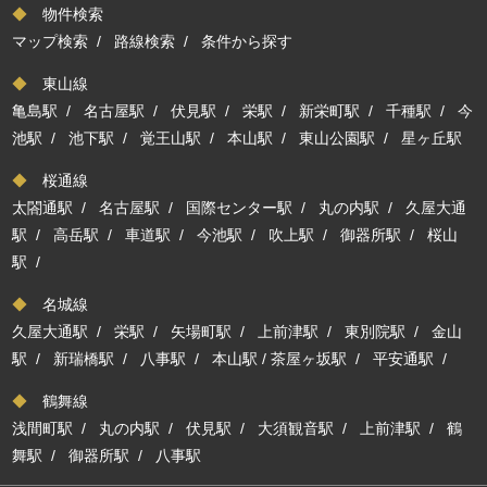
◆
物件検索
マップ検索
/
路線検索
/
条件から探す
◆
東山線
亀島駅
/
名古屋駅
/
伏見駅
/
栄駅
/
新栄町駅
/
千種駅
/
今
池駅
/
池下駅
/
覚王山駅
/
本山駅
/
東山公園駅
/
星ヶ丘駅
◆
桜通線
太閤通駅
/
名古屋駅
/
国際センター駅
/
丸の内駅
/
久屋大通
駅
/
高岳駅
/
車道駅
/
今池駅
/
吹上駅
/
御器所駅
/
桜山
駅
/
◆
名城線
久屋大通駅
/
栄駅
/
矢場町駅
/
上前津駅
/
東別院駅
/
金山
駅
/
新瑞橋駅
/
八事駅
/
本山駅
/
茶屋ヶ坂駅
/
平安通駅
/
◆
鶴舞線
浅間町駅
/
丸の内駅
/
伏見駅
/
大須観音駅
/
上前津駅
/
鶴
舞駅
/
御器所駅
/
八事駅