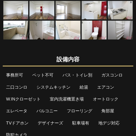
設備内容
事務所可
ペット不可
バス・トイレ別
ガスコンロ
二口コンロ
システムキッチン
給湯
エアコン
W.INクローゼット
室内洗濯機置き場
オートロック
エレベータ
バルコニー
フローリング
角部屋
TVドアホン
デザイナーズ
駐車場有
地デジ対応
防犯カメラ